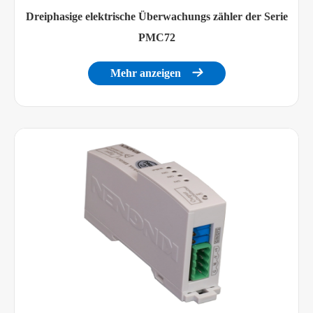
Dreiphasige elektrische Überwachungs zähler der Serie
Betriebs temperatur
-10 ~ 55 ° c
PMC72
Lagerte mperatur
-20 ~ 70 ° c
Mehr anzeigen

5% - 90% RH, keine
Relative Luft feuchtigkeit
Kondensation
EMC
Elektro statische Entladung
IEC 61000-4-2, Ebene 4
störungen
Gruppe des anti-schnellen
IEC 61000-4-4, Ebene 4
transienten Impulses
Anti-Aufprall
IEC 61000-4-5, Ebene 3
Anti-Frequenz-Magnetfeld
IEC 61000-4-8, Ebene 3