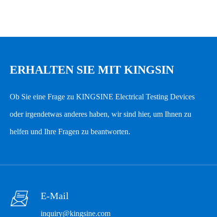
Elektrische Eigenschaften
SPEZIFIKATION: PMC96A-B-C-D-E-F
Eine Modells pezifi kation:
Dreiphasiges Dreidraht-
Wechselstrom system
PMC96L
LCD-Anzeige
Messart
ERHALTEN SIE MIT KINGSIN
Dreiphasiges Vierdraht-
PMC96
Digital anzeige
Wechselstrom system
Ob Sie eine Frage zu KINGSINE Electrical Testing Devices
B bedeutet Typ
Probenahme rate: 64 mal
oder irgendetwas anderes haben, wir sind hier, um Ihnen zu
pro Zyklus
Ich
3-Phasen-Stromzähler
helfen und Ihre Fragen zu beantworten.
Daten aktualisierungsrate
1S
U
3-Phasen-Spannungs messer
Aktuell
0,5%
P
3-Phasen-Stromzähler
Spannung
0,5%
C
3-Phasen-Leistungsfaktor-Messgerät

E-Mail
Macht
0,5%
Z
3-Phasen-Stromüberwachungs-Messgerät
inquiry@kingsine.com