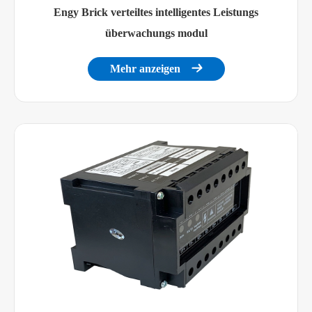
Engy Brick verteiltes intelligentes Leistungs
Leistung der elektrischen Isolierung
überwachungs modul
Isolation widerstand
GB/T13729, >50MΩ
Mehr anzeigen

GB/T13729,
Frequenz stands pannung
Wechselstrom 2KV
50Hz /1min
GB/T13729, 5KV,
Impuls spannung
1.2/50us