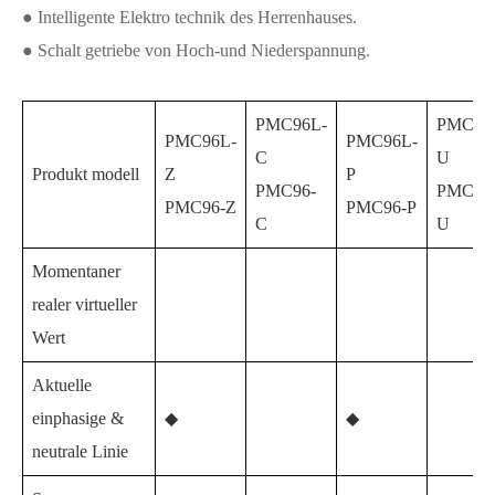
● Intelligente Elektro technik des Herrenhauses.
● Schalt getriebe von Hoch-und Niederspannung.
PMC96L-
PMC96
PMC96L-
PMC96L-
C
U
Produkt modell
Z
P
PMC96-
PMC96
PMC96-Z
PMC96-P
C
U
Momentaner
realer virtueller
Wert
Aktuelle
einphasige &
◆
◆
neutrale Linie